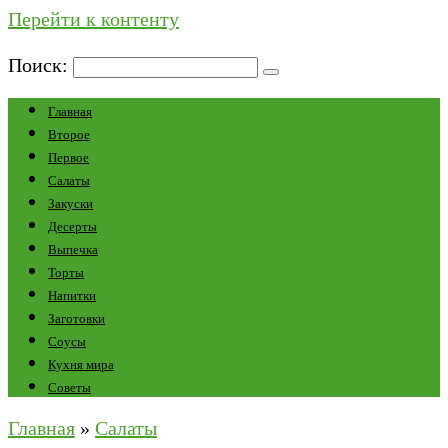
Перейти к контенту
Поиск:
Главная
Второе
Первое
Салаты
Закуски
Десерты
Выпечка
Торты
Напитки
Заготовки
Соусы
Кухня мира
Советы
Главная
»
Салаты