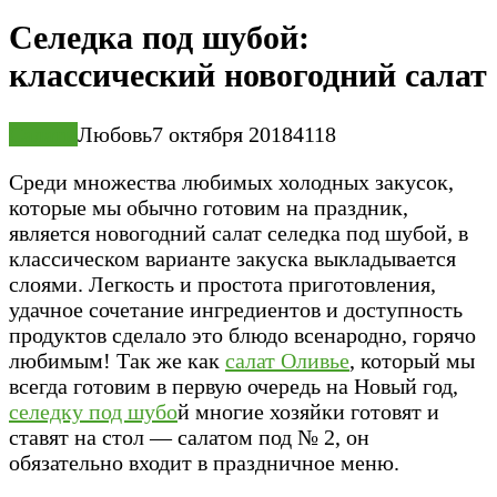
Селедка под шубой:
классический новогодний салат
Салаты
Любовь
7 октября 2018
4
118
Среди множества любимых холодных закусок,
которые мы обычно готовим на праздник,
является новогодний салат селедка под шубой, в
классическом варианте закуска выкладывается
слоями. Легкость и простота приготовления,
удачное сочетание ингредиентов и доступность
продуктов сделало это блюдо всенародно, горячо
любимым! Так же как
салат Оливье
, который мы
всегда готовим в первую очередь на Новый год,
селедку под шубо
й многие хозяйки готовят и
ставят на стол — салатом под № 2, он
обязательно входит в праздничное меню.