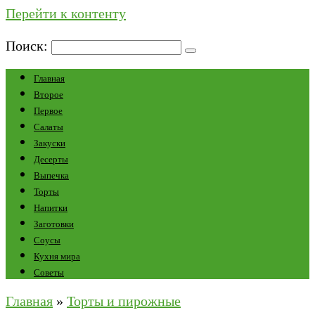
Перейти к контенту
Поиск:
Главная
Второе
Первое
Салаты
Закуски
Десерты
Выпечка
Торты
Напитки
Заготовки
Соусы
Кухня мира
Советы
Главная
»
Торты и пирожные