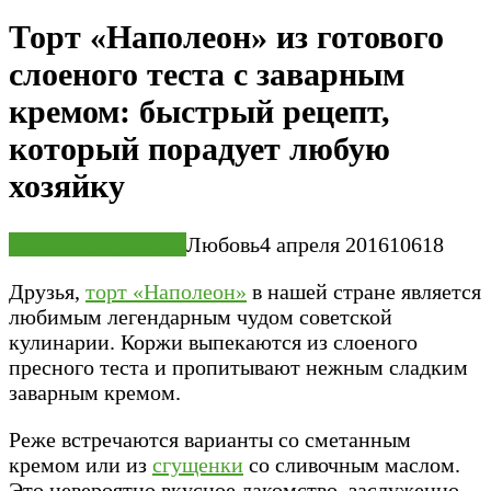
Торт «Наполеон» из готового
слоеного теста с заварным
кремом: быстрый рецепт,
который порадует любую
хозяйку
Торты и пирожные
Любовь
4 апреля 2016
10
618
Друзья,
торт «Наполеон»
в нашей стране является
любимым легендарным чудом советской
кулинарии. Коржи выпекаются из слоеного
пресного теста и пропитывают нежным сладким
заварным кремом.
Реже встречаются варианты со сметанным
кремом или из
сгущенки
со сливочным маслом.
Это невероятно вкусное лакомство, заслуженно