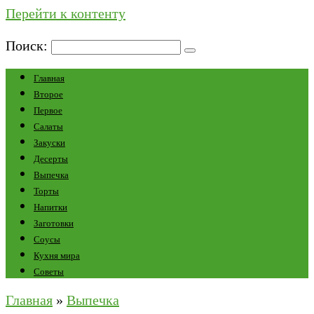
Перейти к контенту
Поиск:
Главная
Второе
Первое
Салаты
Закуски
Десерты
Выпечка
Торты
Напитки
Заготовки
Соусы
Кухня мира
Советы
Главная
»
Выпечка