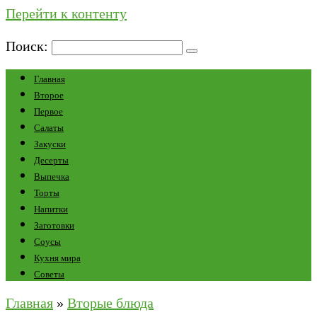
Перейти к контенту
Поиск:
Главная
Второе
Первое
Салаты
Закуски
Десерты
Выпечка
Торты
Напитки
Заготовки
Соусы
Кухня мира
Советы
Главная
»
Вторые блюда