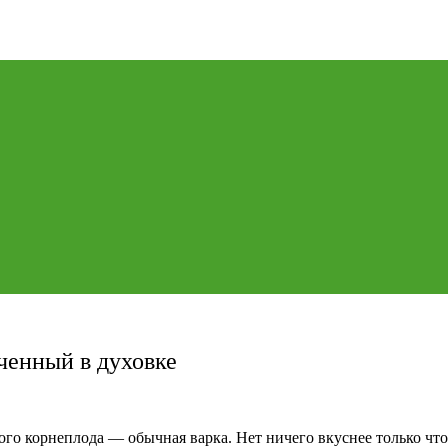
ченный в духовке
го корнеплода — обычная варка. Нет ничего вкуснее только чт