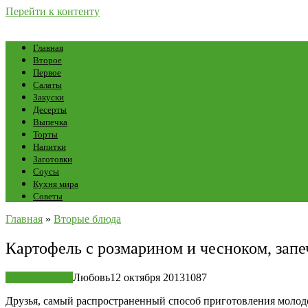
Перейти к контенту
Главная
Второе
Первое
Салаты
Закуски
Десерты
Выпечка
Торты
Напитки
Заготовки
Соусы
Кухня мира
Советы
Главная
»
Вторые блюда
Картофель с розмарином и чесноком, запе
Вторые блюда
Любовь
12 октября 2013
10
87
Друзья, самый распространенный способ приготовления молодо