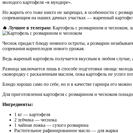
молодого картофеля «в мундире».
Но жарить его тоже никто не запрещал, в особенности с розма
созревающим на наших дачных участках — жаренный картофель 
🔥 Лучшее в телеграм:
Картофель с розмарином и чесноком, за
Чеснок придаст блюду немного остроты, а розмарин незабываем
созревания корнеплодов нового урожая.
Ведь жареный картофель получается вкусным в любом случае, 
Разница заключается лишь в способе подготовки овоща: молоды
сковородку с раскаленным маслом, пока картофель не успел пот
Блюдо хорошо само по себе, но и в качестве гарнира его можн
Для приготовления картофеля с розмарином и чесноком понадо
Ингредиенты:
1 кг — картофеля
2 зубчика — чеснока
1
чайная ложка — сухого розмарина
Растительное рафинированное масло — для жарки