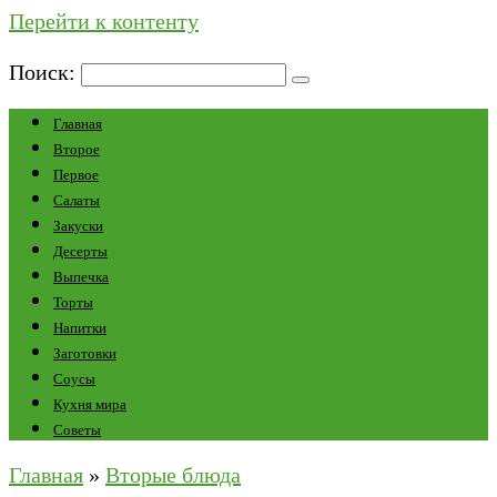
Перейти к контенту
Поиск:
Главная
Второе
Первое
Салаты
Закуски
Десерты
Выпечка
Торты
Напитки
Заготовки
Соусы
Кухня мира
Советы
Главная
»
Вторые блюда