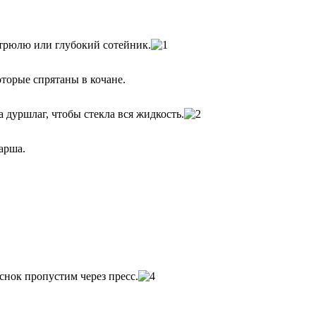
стрюлю или глубокий сотейник.
торые спрятаны в кочане.
а дуршлаг, чтобы стекла вся жидкость.
арша.
снок пропустим через пресс.