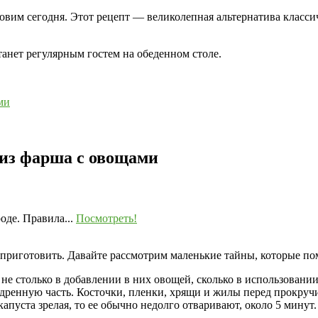
вим сегодня. Этот рецепт — великолепная альтернатива классич
анет регулярным гостем на обеденном столе.
ми
 из фарша с овощами
оде. Правила...
Посмотреть!
приготовить. Давайте рассмотрим маленькие тайны, которые п
 не столько в добавлении в них овощей, сколько в использован
бедренную часть. Косточки, пленки, хрящи и жилы перед прокруч
капуста зрелая, то ее обычно недолго отваривают, около 5 мину