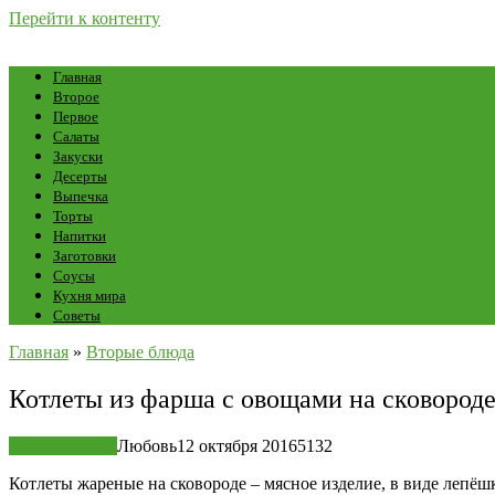
Перейти к контенту
Главная
Второе
Первое
Салаты
Закуски
Десерты
Выпечка
Торты
Напитки
Заготовки
Соусы
Кухня мира
Советы
Главная
»
Вторые блюда
Котлеты из фарша с овощами на сковороде
Вторые блюда
Любовь
12 октября 2016
5
132
Котлеты жареные на сковороде – мясное изделие, в виде лепёш