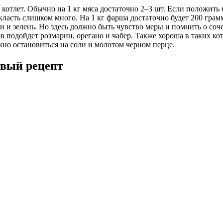
отлет. Обычно на 1 кг мяса достаточно 2–3 шт. Если положить 
 класть слишком много. На 1 кг фарша достаточно будет 200 грам
и и зелень. Но здесь должно быть чувство меры и помнить о соч
 подойдет розмарин, орегано и чабер. Также хороша в таких кот
жно остановиться на соли и молотом черном перце.
овый рецепт