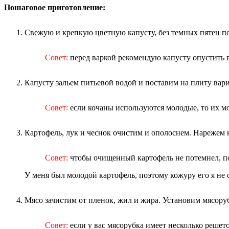
Пошаговое приготовление:
Свежую и крепкую цветную капусту, без темных пятен п
Совет:
перед варкой рекомендую капусту опустить в
Капусту зальем питьевой водой и поставим на плиту варит
Совет:
если кочаны используются молодые, то их мо
Картофель, лук и чеснок очистим и ополоснем. Нарежем 
Совет:
чтобы очищенный картофель не потемнел, пом
У меня был молодой картофель, поэтому кожуру его я не 
Мясо зачистим от пленок, жил и жира. Установим мясоруб
Совет:
если у вас мясорубка имеет несколько решет