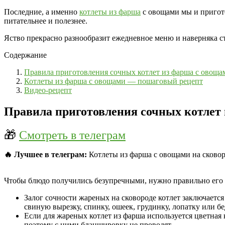
Последние, а именно
котлеты из фарша
с овощами мы и пригото
питательнее и полезнее.
Яство прекрасно разнообразит ежедневное меню и наверняка ст
Содержание
Правила приготовления сочных котлет из фарша с овоща
Котлеты из фарша с овощами — пошаговый рецепт
Видео-рецепт
Правила приготовления сочных котлет
🎁
Смотреть в телеграм
🔥 Лучшее в телеграм:
Котлеты из фарша с овощами на сковор
Чтобы блюдо получились безупречными, нужно правильно его 
Залог сочности жареных на сковороде котлет заключается
свиную вырезку, спинку, ошеек, грудинку, лопатку или 
Если для жареных котлет из фарша используется цветная 
поэтому с ними бланшировку не проводят.