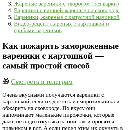
Жареные вареники с творогом (без варки)
Вареники с вишней жареные на сковороде
Вареники, жареные с капустной начинкой
Видео-рецепт жареных с картошкой и
грибами вареников
Как пожарить замороженные
вареники с картошкой —
самый простой способ
🎁
Смотреть в телеграм
Очень вкусными получаются вареники с
картошкой, если их достать из морозильника и
обжарить на сковороде. По вкусу они
напоминают маленькие пирожочки, которые
даже не надо откусывать, они так и просятся
прямиком в рот. А если перед этим их окунуть в