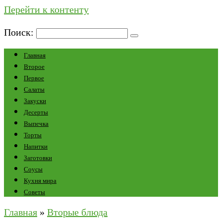
Перейти к контенту
Поиск:
Главная
Второе
Первое
Салаты
Закуски
Десерты
Выпечка
Торты
Напитки
Заготовки
Соусы
Кухня мира
Советы
Главная
»
Вторые блюда