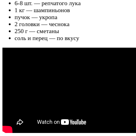
6-8 шт. — репчатого лука
1 кг — шампиньонов
пучок — укропа
2 головки — чеснока
250 г — сметаны
соль и перец — по вкусу