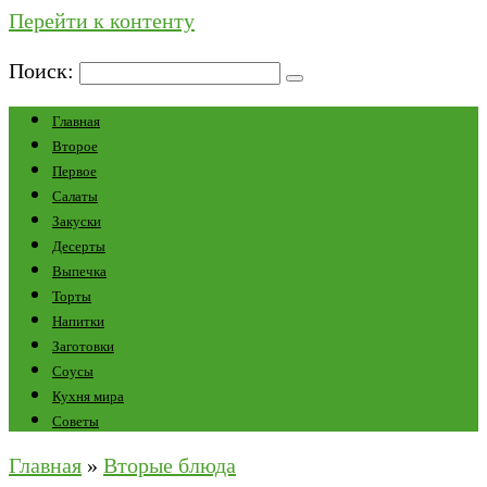
Перейти к контенту
Поиск:
Главная
Второе
Первое
Салаты
Закуски
Десерты
Выпечка
Торты
Напитки
Заготовки
Соусы
Кухня мира
Советы
Главная
»
Вторые блюда