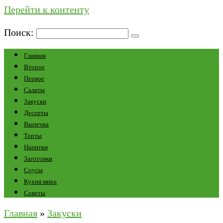
Перейти к контенту
Поиск:
Главная
Второе
Первое
Салаты
Закуски
Десерты
Выпечка
Торты
Напитки
Заготовки
Соусы
Кухня мира
Советы
Главная
»
Закуски