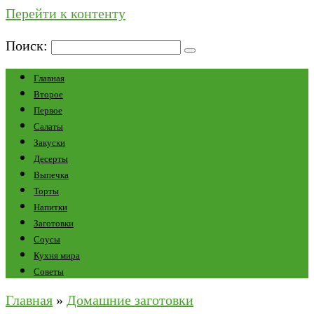
Перейти к контенту
Поиск:
Главная
Второе
Первое
Салаты
Закуски
Десерты
Выпечка
Торты
Напитки
Заготовки
Соусы
Кухня мира
Советы
Главная
»
Домашние заготовки