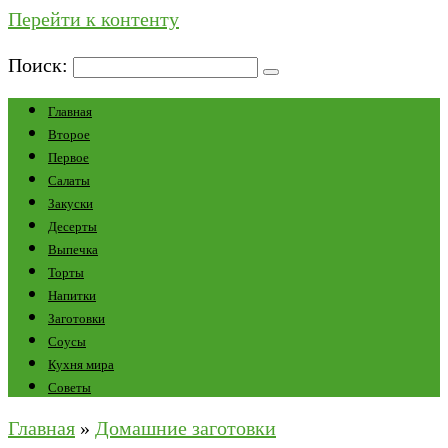
Перейти к контенту
Поиск:
Главная
Второе
Первое
Салаты
Закуски
Десерты
Выпечка
Торты
Напитки
Заготовки
Соусы
Кухня мира
Советы
Главная
»
Домашние заготовки