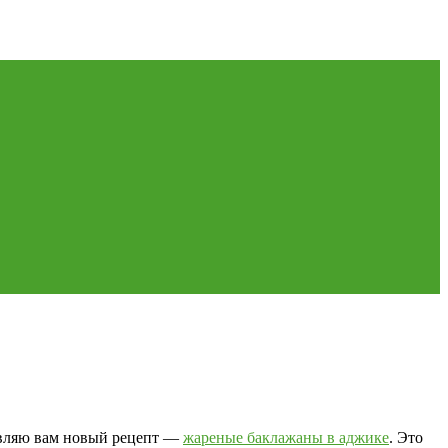
авляю вам новый рецепт —
жареные баклажаны в аджике
. Это