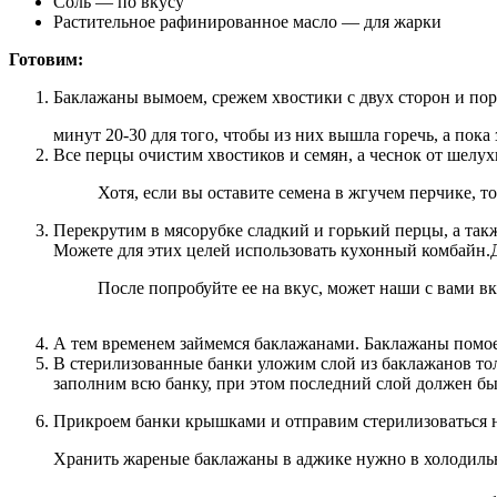
Соль — по вкусу
Растительное рафинированное масло — для жарки
Готовим:
Баклажаны вымоем, срежем хвостики с двух сторон и пор
минут 20-30 для того, чтобы из них вышла горечь, а пока
Все перцы очистим хвостиков и семян, а чеснок от шелух
Хотя, если вы оставите семена в жгучем перчике, то 
Перекрутим в мясорубке сладкий и горький перцы, а такж
Можете для этих целей использовать кухонный комбайн.Доб
После попробуйте ее на вкус, может наши с вами вк
А тем временем займемся баклажанами. Баклажаны помое
В стерилизованные банки уложим слой из баклажанов толщ
заполним всю банку, при этом последний слой должен б
Прикроем банки крышками и отправим стерилизоваться н
Хранить жареные баклажаны в аджике нужно в холодильн