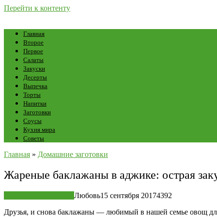
Перейти к контенту
Главная
Второе
Первое
Салаты
Закуски
Десерты
Выпечка
Торты
Напитки
Заготовки
Соусы
Кухня мира
Советы
Главная
»
Домашние заготовки
Жареные баклажаны в аджике: острая заку
Домашние заготовки
Любовь
15 сентября 2017
4
392
Друзья, и снова баклажаны — любимый в нашей семье овощ дл