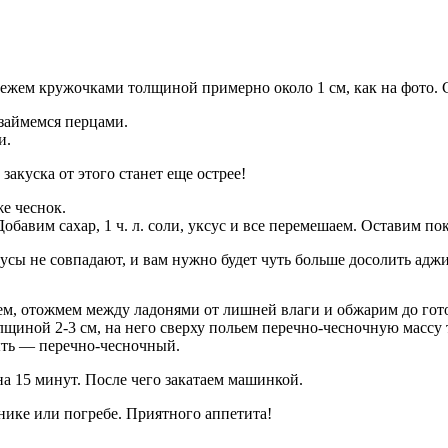
ежем кружочками толщиной примерно около 1 см, как на фото. 
 займемся перцами.
и.
закуска от этого станет еще острее!
е чеснок.
авим сахар, 1 ч. л. соли, уксус и все перемешаем. Оставим пока
усы не совпадают, и вам нужно будет чуть больше досолить аджи
м, отожмем между ладонями от лишней влаги и обжарим до гото
иной 2-3 см, на него сверху польем перечно-чесночную массу т
ыть — перечно-чесночный.
а 15 минут. После чего закатаем машинкой.
ике или погребе. Приятного аппетита!