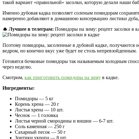
такой вариант «правильной» засолки, которую делали наши ба
Именно дубовая кадка позволяет соленым помидорам сохранять
намеренно добавляют в домашнюю консервацию листики дуба
🔥 Лучшее в телеграм:
Помидоры на зиму: рецепт засолки в ка
Поэтому помидоры, засоленные в дубовой кадке, получаются о
ведром, но конечно вкус уже будет не столь непревзойденным.
Готовятся бочковые помидоры так называемым холодным способ
через неделю.
Смотрим,
как приготовить помидоры на зиму
в кадке.
Ингредиенты:
Помидоры — 5 кг
Корень хрена — 20 г
Листья хрена — 10 шт.
Чеснок — 1 головка
Листья черной смородины и вишни — 6-7 шт.
Соль каменная — 250 г
Сахарный песок — 50 г
Зонтики укропа — 8 шт.