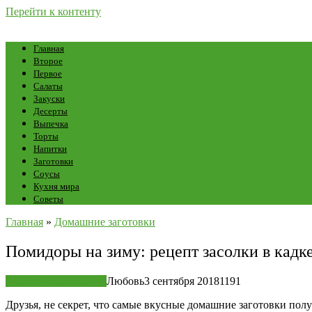
Перейти к контенту
Главная
Второе
Первое
Салаты
Закуски
Десерты
Выпечка
Торты
Напитки
Заготовки
Соусы
Кухня мира
Советы
Главная
»
Домашние заготовки
Помидоры на зиму: рецепт засолки в кадк
Домашние заготовки
Любовь
3 сентября 2018
1
191
Друзья, не секрет, что самые вкусные домашние заготовки пол