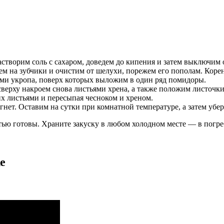
астворим соль с сахаром, доведем до кипения и затем выключим 
ем на зубчики и очистим от шелухи, порежем его пополам. Коре
ами укропа, поверх которых выложим в один ряд помидоры.
ерху накроем снова листьями хрена, а также положим листочк
х листьями и пересыпая чесноком и хреном.
нет. Оставим на сутки при комнатной температуре, а затем убер
стью готовы. Храните закуску в любом холодном месте — в погре
е