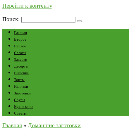
Перейти к контенту
Поиск:
Главная
Второе
Первое
Салаты
Закуски
Десерты
Выпечка
Торты
Напитки
Заготовки
Соусы
Кухня мира
Советы
Главная
»
Домашние заготовки