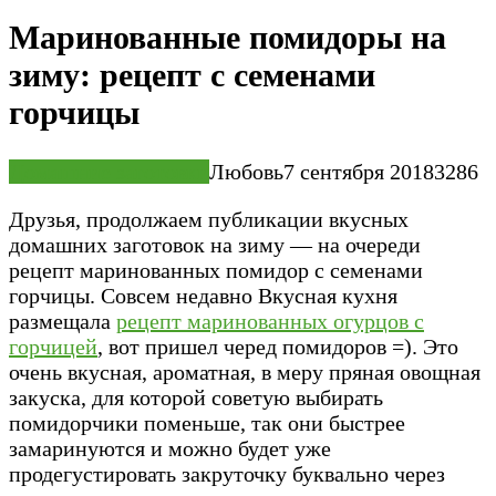
Маринованные помидоры на
зиму: рецепт с семенами
горчицы
Домашние заготовки
Любовь
7 сентября 2018
3
286
Друзья, продолжаем публикации вкусных
домашних заготовок на зиму — на очереди
рецепт маринованных помидор с семенами
горчицы. Совсем недавно Вкусная кухня
размещала
рецепт маринованных огурцов с
горчицей
, вот пришел черед помидоров =). Это
очень вкусная, ароматная, в меру пряная овощная
закуска, для которой советую выбирать
помидорчики поменьше, так они быстрее
замаринуются и можно будет уже
продегустировать закруточку буквально через