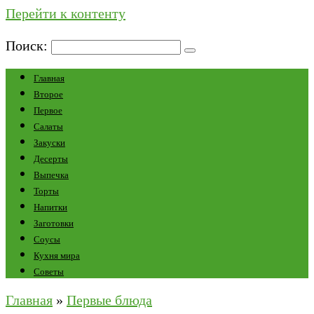
Перейти к контенту
Поиск:
Главная
Второе
Первое
Салаты
Закуски
Десерты
Выпечка
Торты
Напитки
Заготовки
Соусы
Кухня мира
Советы
Главная
»
Первые блюда