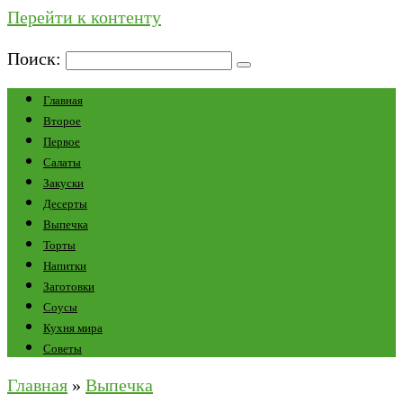
Перейти к контенту
Поиск:
Главная
Второе
Первое
Салаты
Закуски
Десерты
Выпечка
Торты
Напитки
Заготовки
Соусы
Кухня мира
Советы
Главная
»
Выпечка