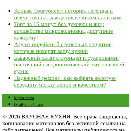
Коньяк Courvoisier: история, легенды и
искусство наслаждения великим напитком
Торт за 15 минут без духовки и яиц:
волшебство микроволновки, доступное
каждому!
Азу из индейки: 5 секретных рецептов,
которые покорят вашу кухню
Баварский салат с курицей и сухариками:
настоящий гастрономический хит на вашей
кухне
Надежный ремонт: как выбрать золотую
середину между ценой и качеством?
Карта сайта
О сайте и обо мне
© 2026 ВКУСНАЯ КУХНЯ. Все права защищены,
копирование материалов без активной ссылки на
сайт запрещено! Все материалы публикуются на