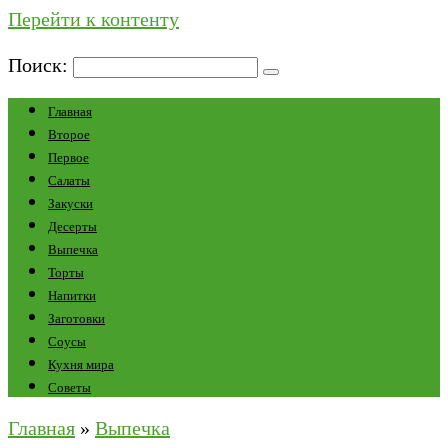
Перейти к контенту
Поиск:
Главная
Второе
Первое
Салаты
Закуски
Десерты
Выпечка
Торты
Напитки
Заготовки
Соусы
Кухня мира
Советы
Главная
»
Выпечка