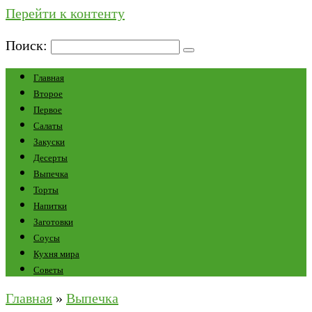
Перейти к контенту
Поиск:
Главная
Второе
Первое
Салаты
Закуски
Десерты
Выпечка
Торты
Напитки
Заготовки
Соусы
Кухня мира
Советы
Главная
»
Выпечка