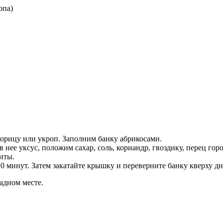
опа)
корицу или укроп. Заполним банку абрикосами.
 нее уксус, положим сахар, соль, кориандр, гвоздику, перец г
иты.
0 минут. Затем закатайте крышку и переверните банку кверху дн
адном месте.