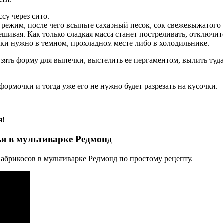
су через сито.
 режим, после чего всыпьте сахарный песок, сок свежевыжатого 
ивая. Как только сладкая масса станет постреливать, отключит
вки нужно в темном, прохладном месте либо в холодильнике.
ять форму для выпечки, выстелить ее пергаментом, вылить туда 
рмочки и тогда уже его не нужно будет разрезать на кусочки.
я!
ья в мультиварке Редмонд
абрикосов в мультиварке Редмонд по простому рецепту.