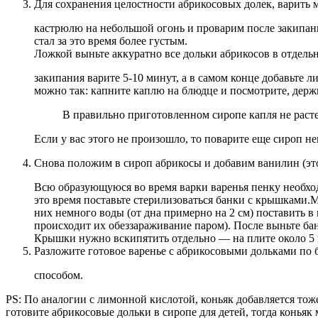
Для сохранения целостности абрикосовых долек, варить м
кастрюлю на небольшой огонь и проварим после закипания
стал за это время более густым.
Ложкой выньте аккуратно все дольки абрикосов в отдель
закипания варите 5-10 минут, а в самом конце добавьте 
можно так: капните каплю на блюдце и посмотрите, держ
В правильно приготовленном сиропе капля не расте
Если у вас этого не произошло, то поварите еще сироп н
Снова положим в сироп абрикосы и добавим ванилин (это
Всю образующуюся во время варки варенья пенку необход
это время поставьте стерилизоваться банки с крышками.
них немного воды (от дна примерно на 2 см) поставить 
происходит их обеззараживание паром). После выньте ба
Крышки нужно вскипятить отдельно — на плите около 5 
Разложите готовое варенье с абрикосовыми дольками по ба
способом.
PS: По аналогии с лимонной кислотой, коньяк добавляется тоже
готовите абрикосовые дольки в сиропе для детей, тогда коньяк