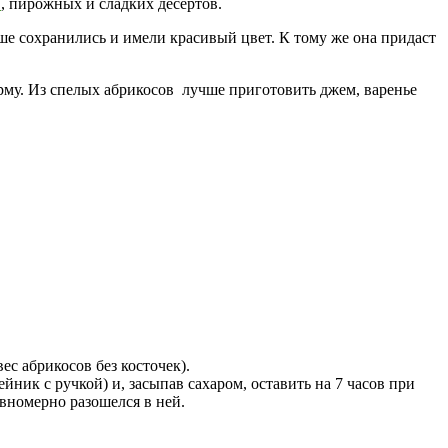
в
, пирожных и сладких десертов.
чше сохранились и имели красивый цвет. К тому же она придаст
рму. Из спелых абрикосов лучше приготовить джем, варенье
ес абрикосов без косточек).
ник с ручкой) и, засыпав сахаром, оставить на 7 часов при
авномерно разошелся в ней.