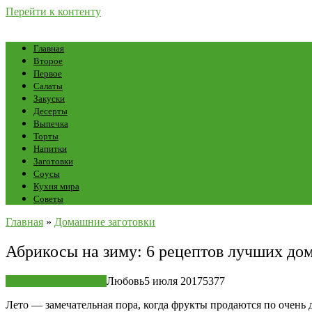
Перейти к контенту
Главная
Второе
Первое
Салаты
Закуски
Десерты
Выпечка
Торты
Напитки
Заготовки
Соусы
Кухня мира
Советы
Главная
»
Домашние заготовки
Абрикосы на зиму: 6 рецептов лучших до
Домашние заготовки
Любовь
5 июля 2017
5
377
Лето — замечательная пора, когда фрукты продаются по очень д