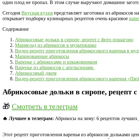
один плод не пропал. В этом случае выручают домашние загото
Сегодня
Вкусная кухня
представляет заготовки из абрикосов н
открывает подборку кулинарных рецептов очень красивое
варе
Содержание
Абрикосовые дольки в сиропе, рецепт с фото пошагово
Мармелад из абрикосов в мультиварке
Видео-рецепт приготовления абрикосового варенья в му
Маринованные абрикосы
Варенье с абрикосами и крыжовником
Варенье из абрикосов с апельсинами
Абрикосовый джем
Видео-рецепт приготовления абрикосового варения «Пя
Абрикосовые дольки в сиропе, рецепт с
🎁
Смотреть в телеграм
🔥 Лучшее в телеграм:
Абрикосы на зиму: 6 рецептов лучших 
Этот рецепт приготовления варенья из абрикосов дольками цене