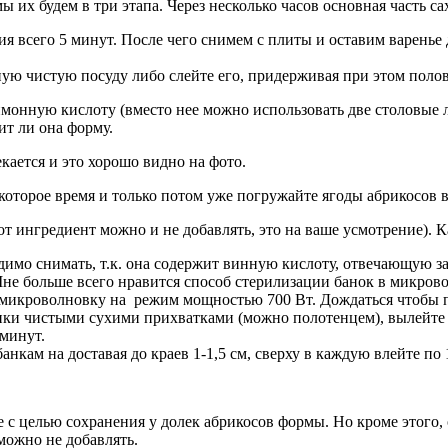
ы их будем в три этапа. Через несколько часов основная часть с
 всего 5 минут. После чего снимем с плиты и оставим варенье д
ную чистую посуду либо слейте его, придерживая при этом полов
лимонную кислоту (вместо нее можно использовать две столовые
ит ли она форму.
кается и это хорошо видно на фото.
екоторое время и только потом уже погружайте ягоды абрикосов в
т ингредиент можно и не добавлять, это на ваше усмотрение). 
имо снимать, т.к. она содержит винную кислоту, отвечающую за
Мне больше всего нравится способ стерилизации банок в микров
в микроволновку на режим мощностью 700 Вт. Дождаться чтобы п
нки чистыми сухими прихватками (можно полотенцем), вылейте 
минут.
нкам на доставая до краев 1-1,5 см, сверху в каждую влейте по 
 с целью сохранения у долек абрикосов формы. Но кроме этого, 
 можно не добавлять.