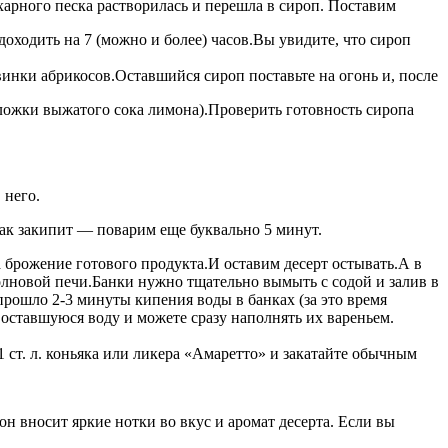
ахарного песка растворилась и перешла в сироп. Поставим
оходить на 7 (можно и более) часов.
Вы увидите, что сироп
инки абрикосов.Оставшийся сироп поставьте на огонь и, после
 ложки выжатого сока лимона).
Проверить готовность сиропа
 него.
Как закипит — поварим еще буквально 5 минут.
 брожение готового продукта.И оставим десерт остывать.
А в
олновой печи.Банки нужно тщательно вымыть с содой и залив в
рошло 2-3 минуты кипения воды в банках (за это время
оставшуюся воду и можете сразу наполнять их вареньем.
1 ст. л. коньяка или ликера «Амаретто» и закатайте обычным
он вносит яркие нотки во вкус и аромат десерта. Если вы