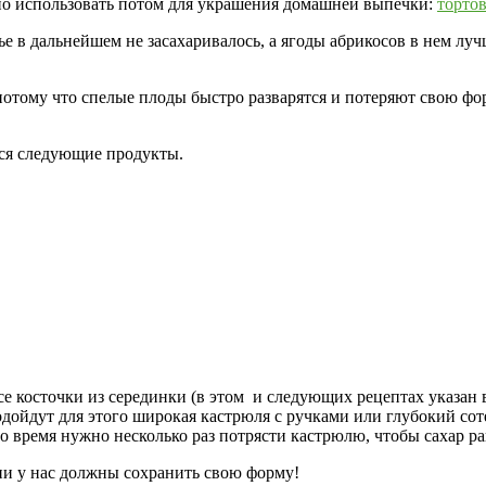
жно использовать потом для украшения домашней выпечки:
торто
ье в дальнейшем не засахаривалось, а ягоды абрикосов в нем лу
потому что спелые плоды быстро разварятся и потеряют свою фо
тся следующие продукты.
е косточки из серединки (в этом и следующих рецептах указан в
дойдут для этого широкая кастрюля с ручками или глубокий сотей
это время нужно несколько раз потрясти кастрюлю, чтобы сахар р
ни у нас должны сохранить свою форму!