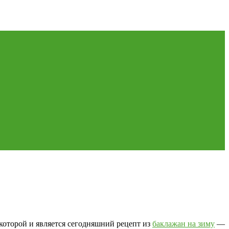
 которой и является сегодняшний рецепт из
баклажан на зиму
—