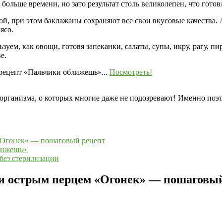
 больше времени, но зато результат столь великолепен, что гото
й, при этом баклажаны сохраняют все свои вкусовые качества. 
мясо.
зуем, как овощи, готовя запеканки, салаты, супы, икру, рагу, п
е.
рецепт «Пальчики оближешь»...
Посмотреть!
организма, о которых многие даже не подозревают! Именно по
 «Огонек» — пошаговый рецепт
ближешь»
 без стерилизации
 и острым перцем «Огонек» — пошаговы