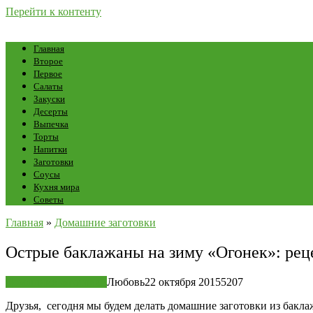
Перейти к контенту
Главная
Второе
Первое
Салаты
Закуски
Десерты
Выпечка
Торты
Напитки
Заготовки
Соусы
Кухня мира
Советы
Главная
»
Домашние заготовки
Острые баклажаны на зиму «Огонек»: ре
Домашние заготовки
Любовь
22 октября 2015
5
207
Друзья, сегодня мы будем делать домашние заготовки из бакла