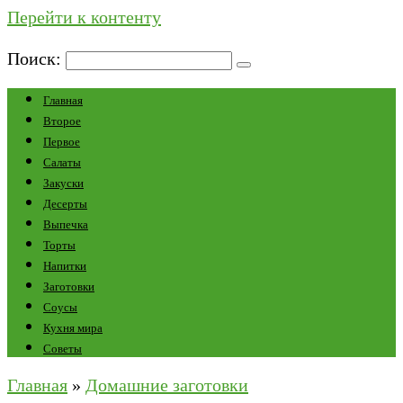
Перейти к контенту
Поиск:
Главная
Второе
Первое
Салаты
Закуски
Десерты
Выпечка
Торты
Напитки
Заготовки
Соусы
Кухня мира
Советы
Главная
»
Домашние заготовки