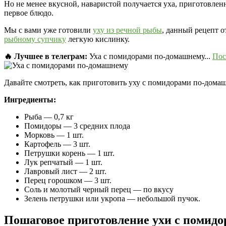
Но не менее вкусной, наваристой получается уха, приготовлен
первое блюдо.
Мы с вами уже готовили
уху из речной рыбы
, данный рецепт о
рыбному супчику
легкую кислинку.
🔥 Лучшее в телеграм:
Уха с помидорами по-домашнему...
Пос
Давайте смотреть, как приготовить уху с помидорами по-дом
Ингредиенты:
Рыба — 0,7 кг
Помидоры — 3 средних плода
Морковь — 1 шт.
Картофель — 3 шт.
Петрушки корень — 1 шт.
Лук репчатый — 1 шт.
Лавровый лист — 2 шт.
Перец горошком — 3 шт.
Соль и молотый черный перец — по вкусу
Зелень петрушки или укропа — небольшой пучок.
Пошаговое приготовление ухи с помид