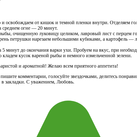
 и освобождаем от кишок и темной пленки внутри. Отделяем гол
а среднем огне — 20 минут.
рыбы, очищенную луковицу целиком, лавровый лист с перцем гор
рень петрушки нарезаем небольшими кубиками, а картофель — л
а 5 минут до окончания варки ухи. Пробуем на вкус, при необхо
ю кладем кусок вареной рыбы и немного измельченной зелени.
варистой и ароматной! Желаю всем приятного аппетита!
га, пишите комментарии, голосуйте звездочками, делитесь понра
 в закладки. С уважением, Любовь.