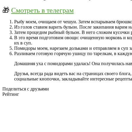
🎁
Смотреть в телеграм
Рыбу моем, очищаем от чешуи. Затем вспарываем брюшко
Из голов ставим варить бульон. После закипания варим н
Затем процедим рыбный бульон. В него сложим кусочки 
В это время подготовим овощи: очищенную морковь и ко
их в суп.
Помидоры моем, нарезаем дольками и отправляем в суп з
Разливаем готовую горячую ушицу по тарелкам, в кажду
Домашняя уха с помидорами удалась! Она получилась на
Друзья, всегда рада видеть вас на страницах своего бло
социальные кнопочки, закладывайте интересные рецепты
Поделиться с друзьями
Рейтинг