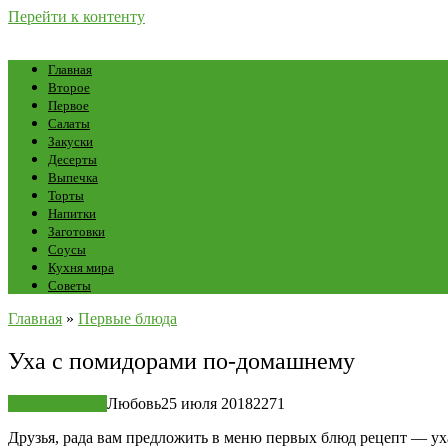
Перейти к контенту
Главная
Второе
Первое
Салаты
Закуски
Десерты
Выпечка
Торты
Напитки
Заготовки
Соусы
Кухня мира
Советы
Главная
»
Первые блюда
Уха с помидорами по-домашнему
Первые блюда
Любовь
25 июля 2018
2
271
Друзья, рада вам предложить в меню первых блюд рецепт — у