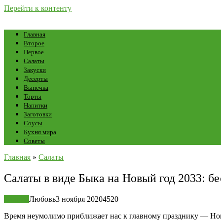
Перейти к контенту
Главная
Второе
Первое
Салаты
Закуски
Десерты
Выпечка
Торты
Напитки
Заготовки
Соусы
Кухня мира
Советы
Главная
»
Салаты
Салаты в виде Быка на Новый год 2033: б
Салаты
Любовь
3 ноября 2020
4
520
Время неумолимо приближает нас к главному празднику — Новом