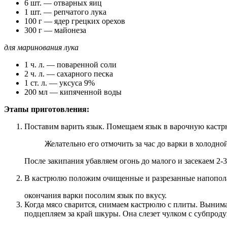
6 шт. — отварных яиц
1 шт. — репчатого лука
100 г — ядер грецких орехов
300 г — майонеза
для маринования лука
1 ч. л. — поваренной соли
2 ч. л. — сахарного песка
1 ст. л. — уксуса 9%
200 мл — кипяченной воды
Этапы приготовления:
Поставим варить язык. Помещаем язык в варочную кастр
Желательно его отмочить за час до варки в холодной
После закипания убавляем огонь до малого и засекаем 2-3
В кастрюлю положим очищенные и разрезанные напополам
окончания варки посолим язык по вкусу.
Когда мясо сварится, снимаем кастрюлю с плиты. Вынима
подцепляем за край шкуры. Она слезет чулком с субпроду