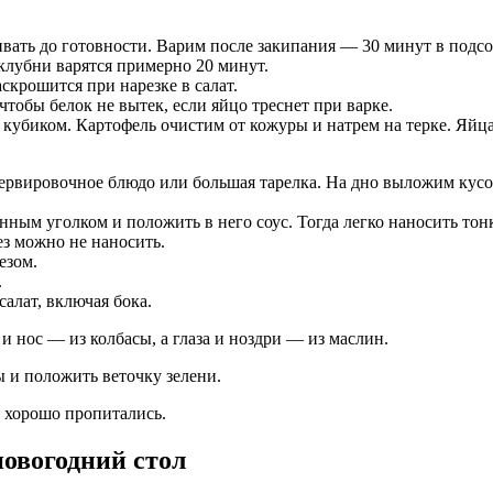
вать до готовности. Варим после закипания — 30 минут в подсо
клубни варятся примерно 20 минут.
скрошится при нарезке в салат.
чтобы белок не вытек, если яйцо треснет при варке.
кубиком. Картофель очистим от кожуры и натрем на терке. Яйца
 сервировочное блюдо или большая тарелка. На дно выложим ку
нным уголком и положить в него соус. Тогда легко наносить то
з можно не наносить.
езом.
.
алат, включая бока.
и нос — из колбасы, а глаза и ноздри — из маслин.
ы и положить веточку зелени.
и хорошо пропитались.
новогодний стол