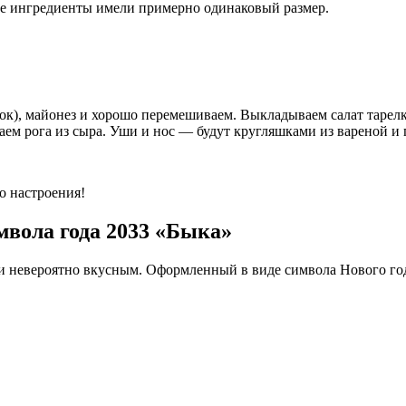
се ингредиенты имели примерно одинаковый размер.
сок), майонез и хорошо перемешиваем. Выкладываем салат тарел
аем рога из сыра. Уши и нос — будут кругляшками из вареной и
о настроения!
мвола года 2033 «Быка»
 и невероятно вкусным. Оформленный в виде символа Нового год