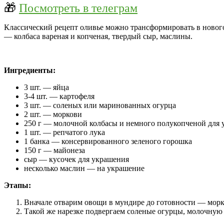
🎁
Посмотреть в телеграм
Классический рецепт оливье можно трансформировать в нового
— колбаса вареная и копченая, твердый сыр, маслины.
Ингредиенты:
3 шт. — яйца
3-4 шт. — картофеля
3 шт. — соленых или маринованных огурца
2 шт. — моркови
250 г — молочной колбасы и немного полукопченой для
1 шт. — репчатого лука
1 банка — консервированного зеленого горошка
150 г — майонеза
сыр — кусочек для украшения
несколько маслин — на украшение
Этапы:
Вначале отварим овощи в мундире до готовности — морко
Такой же нарезке подвергаем соленые огурцы, молочную 