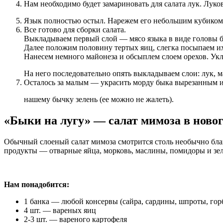
Нам необходимо будет замариновать для салата лук. Луко
Язык полностью остыл. Нарежем его небольшим кубиком, 
Все готово для сборки салата.
Выкладываем первый слой — мясо языка в виде головы б
Далее положим половину тертых яиц, слегка посыпаем и
Нанесем немного майонеза и обсыплем слоем орехов. Укл
На него последовательно опять выкладываем слои: лук, ма
Осталось за малым — украсить морду быка вырезанным из
нашему бычку зелень (ее можно не жалеть).
«Быки на лугу» — салат мимоза в ново
Обычный слоеный салат мимоза смотрится столь необычно бла
продукты — отварные яйца, морковь, маслины, помидоры и зел
Нам понадобится:
1 банка — любой консервы (сайра, сардины, шпроты, гор
4 шт. — вареных яиц
2-3 шт. — вареного картофеля