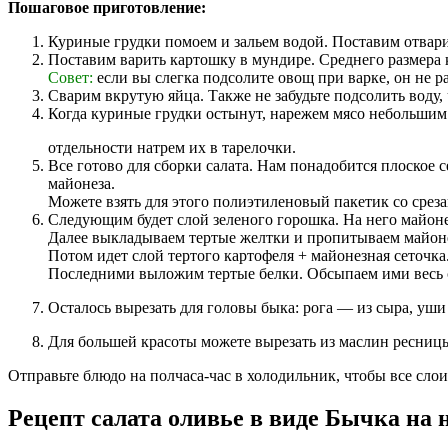
Пошаговое приготовление:
Куриные грудки помоем и зальем водой. Поставим отвари
Поставим варить картошку в мундире. Среднего размера 
Совет:
если вы слегка подсолите овощ при варке, он не ра
Сварим вкрутую яйца. Также не забудьте подсолить воду, 
Когда куриные грудки остынут, нарежем мясо небольшим 
отдельности натрем их в тарелочки.
Все готово для сборки салата. Нам понадобится плоское
майонеза.
Можете взять для этого полиэтиленовый пакетик со среза
Следующим будет слой зеленого горошка. На него майоне
Далее выкладываем тертые желтки и пропитываем майон
Потом идет слой тертого картофеля + майонезная сеточка
Последними выложим тертые белки. Обсыпаем ими весь с
Осталось вырезать для головы быка: рога — из сыра, уши 
Для большей красоты можете вырезать из маслин ресниц
Отправьте блюдо на полчаса-час в холодильник, чтобы все сло
Рецепт салата оливье в виде Бычка на 