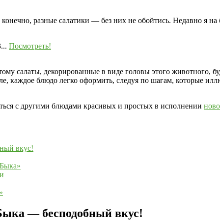
 конечно, разные салатики — без них не обойтись. Недавно я н
..
Посмотреть!
тому салаты, декорированные в виде головы этого животного, бу
еле, каждое блюдо легко оформить, следуя по шагам, которые и
иться с другими блюдами красивых и простых в исполнении
ново
бный вкус!
«Быка»
ии
»
 Быка — бесподобный вкус!