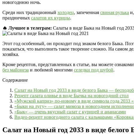
новогоднюю ночь.
Среди них традиционный
холодец
, запеченная
свиная рулька
и,
праздничных
салатов их курицы
.
🔥 Лучшее в телеграм:
Салаты в виде Быка на Новый год 2033.
Этот год особенный, он проходит под знаком белого Быка. Поэ
показаться, что выполнить такое творение сложно. На самом д
хозяйка.
Кроме рецептов, представленных в статье, вы можете ознаком
без майонеза
и любимой многими
селедки под шубой
.
Содержание
Салат на Новый год 2033 в виде белого Быка — бесподо
Рецепт салата оливье в виде Бычка на новогодний стол
«Мужской каприз» по-новому в виде символа года 2033 
«Быки на лугу» — салат мимоза в новогоднем исполнен
«Бык» — очень вкусный салат с курицей и ананасами
Видео-рецепт новогоднего салата с кальмарами «Коровка
Салат на Новый год 2033 в виде белого