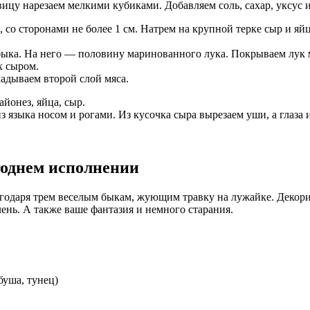
вицу нарезаем мелкими кубиками. Добавляем соль, сахар, уксус 
со сторонами не более 1 см. Натрем на крупной терке сыр и яй
ыка. На него — половину маринованного лука. Покрываем лук 
х сыром.
адываем второй слой мяса.
йонез, яйца, сыр.
 языка носом и рогами. Из кусочка сыра вырезаем уши, а глаза
годнем исполнении
годаря трем веселым быкам, жующим травку на лужайке. Декори
ень. А также ваше фантазия и немного старания.
буша, тунец)