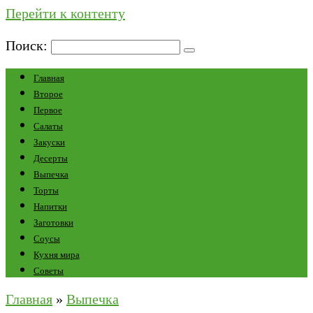
Перейти к контенту
Поиск:
Главная
Второе
Первое
Салаты
Закуски
Десерты
Выпечка
Торты
Напитки
Заготовки
Соусы
Кухня мира
Советы
Главная
»
Выпечка