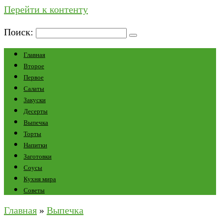
Перейти к контенту
Поиск:
Главная
Второе
Первое
Салаты
Закуски
Десерты
Выпечка
Торты
Напитки
Заготовки
Соусы
Кухня мира
Советы
Главная
»
Выпечка