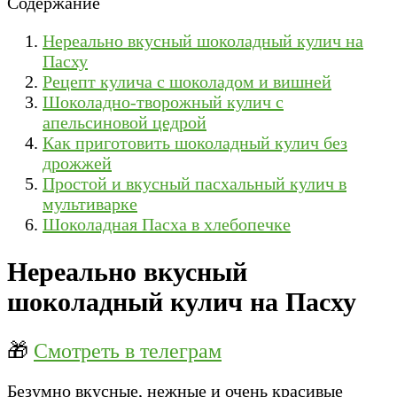
Содержание
Нереально вкусный шоколадный кулич на
Пасху
Рецепт кулича с шоколадом и вишней
Шоколадно-творожный кулич с
апельсиновой цедрой
Как приготовить шоколадный кулич без
дрожжей
Простой и вкусный пасхальный кулич в
мультиварке
Шоколадная Пасха в хлебопечке
Нереально вкусный
шоколадный кулич на Пасху
🎁
Смотреть в телеграм
Безумно вкусные, нежные и очень красивые