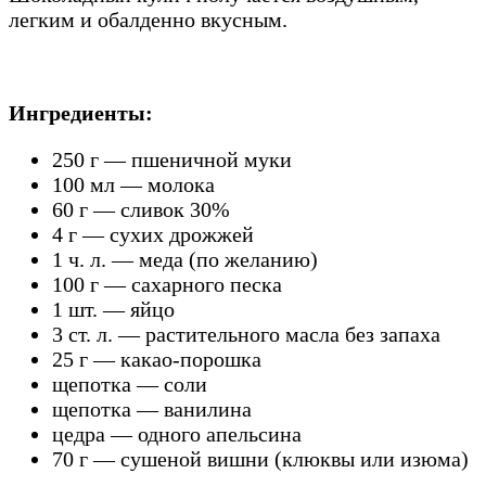
легким и обалденно вкусным.
Ингредиенты:
250
г — пшеничной
муки
100
мл —
молока
60
г
—
сливок 30%
4
г
—
сухих дрожжей
1
ч. л. —
меда (по желанию)
100
г
—
сахарного песка
1
шт.
—
яйцо
3 ст. л. —
растительного масла
без запаха
25
г
—
какао-порошка
щепотка
—
соли
щепотка —
ванилина
цедра — одного апельсина
70
г —
сушеной вишни (клюквы или изюма)