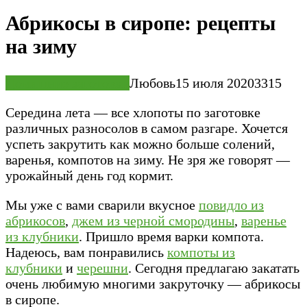
Абрикосы в сиропе: рецепты
на зиму
Домашние заготовки
Любовь
15 июля 2020
3
315
Середина лета — все хлопоты по заготовке
различных разносолов в самом разгаре. Хочется
успеть закрутить как можно больше солений,
варенья, компотов на зиму. Не зря же говорят —
урожайный день год кормит.
Мы уже с вами сварили вкусное
повидло из
абрикосов
,
джем из черной смородины
,
варенье
из клубники
. Пришло время варки компота.
Надеюсь, вам понравились
компоты из
клубники
и
черешни
. Сегодня предлагаю закатать
очень любимую многими закруточку — абрикосы
в сиропе.