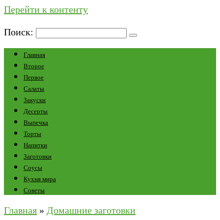
Перейти к контенту
Поиск:
Главная
Второе
Первое
Салаты
Закуски
Десерты
Выпечка
Торты
Напитки
Заготовки
Соусы
Кухня мира
Советы
Главная
»
Домашние заготовки