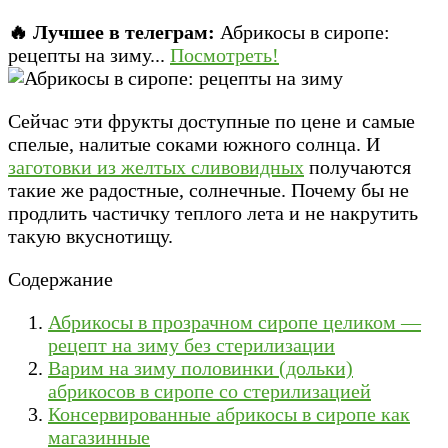
🔥 Лучшее в телеграм:
Абрикосы в сиропе:
рецепты на зиму...
Посмотреть!
Сейчас эти фрукты доступные по цене и самые
спелые, налитые соками южного солнца. И
заготовки из желтых сливовидных
получаются
такие же радостные, солнечные. Почему бы не
продлить частичку теплого лета и не накрутить
такую вкуснотищу.
Содержание
Абрикосы в прозрачном сиропе целиком —
рецепт на зиму без стерилизации
Варим на зиму половинки (дольки)
абрикосов в сиропе со стерилизацией
Консервированные абрикосы в сиропе как
магазинные